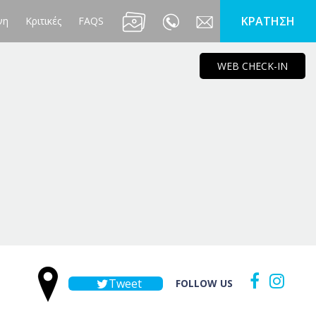
KΡΑΤΗΣΗ
νη
Κριτικές
FAQS
WEB CHECK-IN
Tweet
FOLLOW US