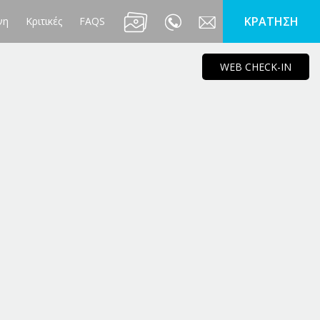
KΡΑΤΗΣΗ
νη
Κριτικές
FAQS
WEB CHECK-IN